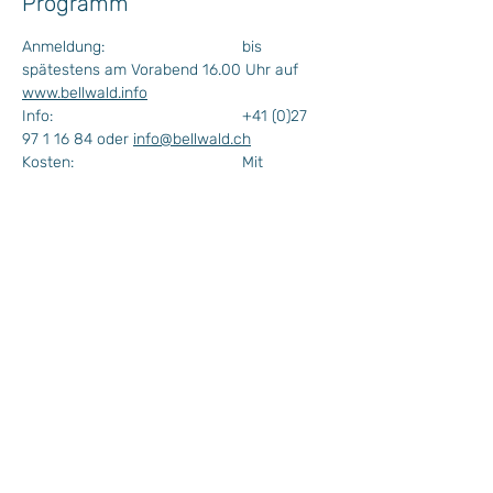
Programm
Anmeldung: 			bis 
spätestens am Vorabend 16.00 Uhr auf 
www.bellwald.info
Info: 					+41 (0)27 
97 1 16 84 oder 
info@bellwald.ch
Kosten: 				Mit 
Bellwalder Gästekarte kostenlos
					Ohne 
Bellwalder Gästekarte CHF 15.-
Mindestteilnehmerzahl:	5 Kinder
Mindest Alter: 			4 Jahre
Die Bestätigung oder Absage wird am 
Vorabend verschickt
Wochenprogramm