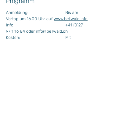
Programm
Anmeldung: 			Bis am 
Vortag um 16.00 Uhr auf 
www.bellwald.info
Info: 					+41 (0)27 
97 1 16 84 oder 
info@bellwald.ch
Kosten: 				Mit 
Bellwalder Gästekarte kostenlos
					Ohne 
Gästekarte 15.-
Mindestteilnehmer: 		Ab 5 
PersonenMindest 
Alter: 				4 Jahre
More >
Wochenprogramm
Plan Situation / Situationsplan