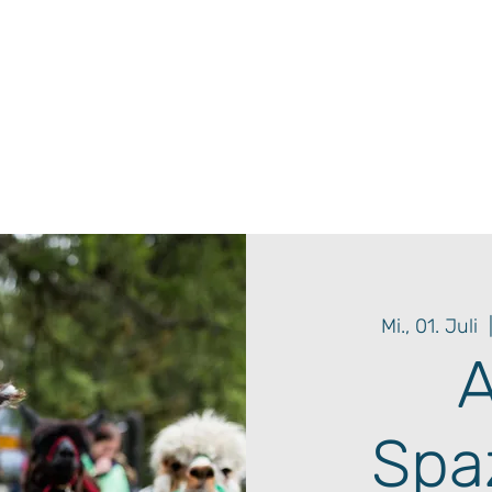
Mi., 01. Juli
  
A
Spa