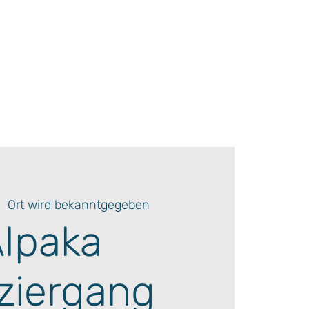
|  
Ort wird bekanntgegeben
lpaka
ziergang