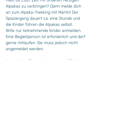
Hast du Lust, Zeit mit unseren herzigen 
Alpakas zu verbringen? Dann melde dich 
an zum Alpaka-Trekking mit Martin! Der 
Spaziergang dauert ca. eine Stunde und 
die Kinder führen die Alpakas selbst.
Bitte nur teilnehmende Kinder anmelden. 
Eine Begleitperson ist erforderlich und darf 
gerne mitlaufen. Sie muss jedoch nicht 
angemeldet werden.
Anmeldung: Bis am Vortag um 16.00 Uhr 
unter 
www.bellwald.info
 Info: +41 (0)27 97 1 16 84 oder 
info@bellwald.ch
 Kosten: Mit Bellwalder Gästekarte 
kostenlos / Ohne Gästekarte 15.-
 Mindestteilnehmer: Ab 5 Personen
More >