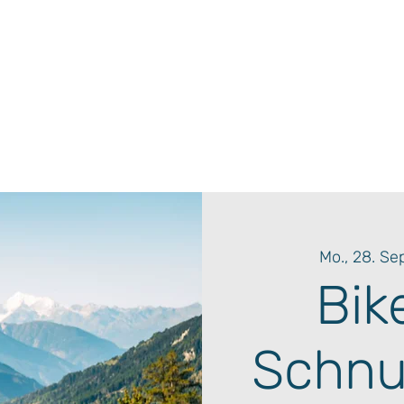
Mo., 28. Sep
Bik
Schnu