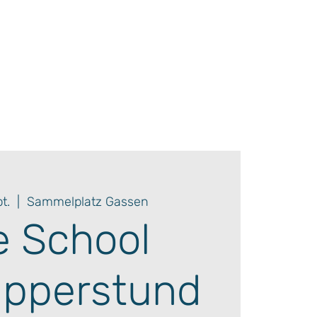
t.
  |  
Sammelplatz Gassen
e School
pperstund