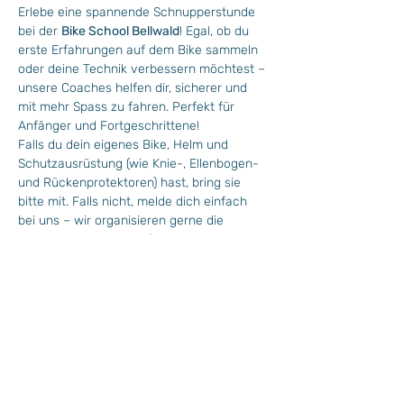
Erlebe eine spannende Schnupperstunde 
bei der 
Bike School Bellwald
! Egal, ob du 
erste Erfahrungen auf dem Bike sammeln 
oder deine Technik verbessern möchtest – 
unsere Coaches helfen dir, sicherer und 
mit mehr Spass zu fahren. Perfekt für 
Anfänger und Fortgeschrittene! 
Falls du dein eigenes Bike, Helm und 
Schutzausrüstung (wie Knie-, Ellenbogen- 
und Rückenprotektoren) hast, bring sie 
bitte mit. Falls nicht, melde dich einfach 
bei uns – wir organisieren gerne die 
passende Ausrüstung für dich!
Mindestens Teilnehmer: ab 4 
Alter: ab 5 Jahren
Anmeldung: bis spätestens am Freitags 
16.00 Uhr 
Mit Bellwalder Gästekarte kostenlos/ohne 
Bellwalder Gästekarte CHF 15.- 