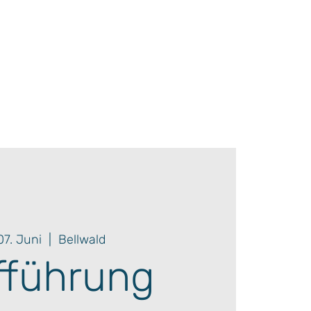
 07. Juni
  |  
Bellwald
fführung