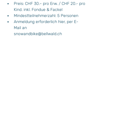
Preis: CHF 30.– pro Erw. / CHF 20.- pro 
Kind. inkl. Fondue & Fackel
Mindestteilnehmerzahl: 5 Personen
Anmeldung erforderlich hier, per E-
Mail an 
snowandbike@bellwald.ch
 oder per Telefon unter +41 27 971 26 
74
Die Ski- und Snowboardschule freut sich 
auf euch!
Wochenprogramm
Plan Situation / Situationsplan