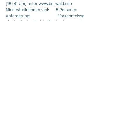
(18.00 Uhr) unter www.bellwald.info
Mindestteilnehmerzahl:      5 Personen
Anforderung:                        Vorkenntnisse 
nicht erforderlich, leichte Wanderung mit 
ca. 500 Höhenmeter Aufstieg
Für alle Schneeschuhwanderungen gelten: 
More >
Wochenprogramm
Plan Situation / Situationsplan
Kinderprogramm