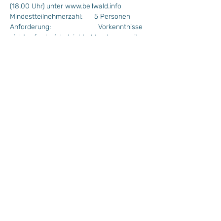
(18.00 Uhr) unter www.bellwald.info
Mindestteilnehmerzahl:      5 Personen
Anforderung:                        Vorkenntnisse 
nicht erforderlich, leichte Wanderung mit 
ca. 500 Höhenmeter Aufstieg
Für alle Schneeschuhwanderungen gelten: 
More >
Wochenprogramm
Plan Situation / Situationsplan
Kinderprogramm