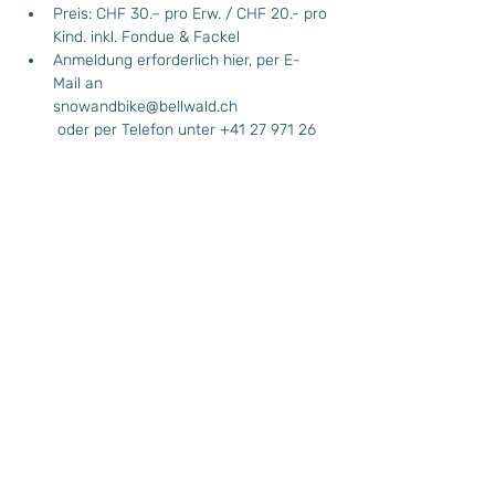
Preis: CHF 30.– pro Erw. / CHF 20.- pro 
Kind. inkl. Fondue & Fackel
Anmeldung erforderlich hier, per E-
Mail an 
snowandbike@bellwald.ch
 oder per Telefon unter +41 27 971 26 
74
Mindestteilnehmerzahl: 5 Personen
Die Ski- und Snowboardschule freut sich 
auf euch!
Wochenprogramm
Plan Situation / Situationsplan