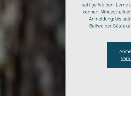
saftige Weiden. Lerne 
kennen. Mindestteilneh
Anmeldung: bis spä
Bellwalder Gästekar
Anme
Vera